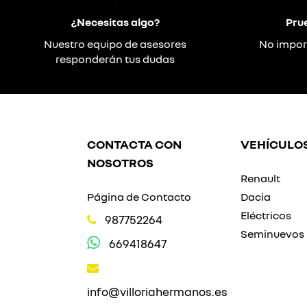
¿Necesitas algo?
Pru
Nuestro equipo de asesores
No impor
responderán tus dudas
CONTACTA CON
VEHÍCULO
NOSOTROS
Renault
Página de Contacto
Dacia
Eléctricos
987752264
Seminuevos
669418647
info@villoriahermanos.es