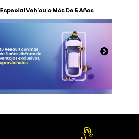
Especial Vehículo Más De 5 Años
Prom
Rena