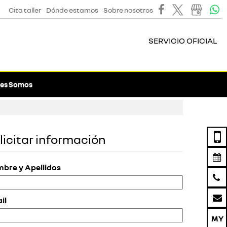
Cita taller
Dónde estamos
Sobre nosotros
SERVICIO OFICIAL
es Somos
licitar información
bre y Apellidos
il