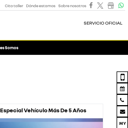
Cita taller
Dónde estamos
Sobre nosotros
SERVICIO OFICIAL
es Somos
Especial Vehículo Más De 5 Años
Prom
Rena