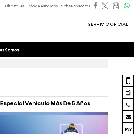
Cita taller
Dónde estamos
Sobre nosotros
SERVICIO OFICIAL
es Somos
Especial Vehículo Más De 5 Años
Prom
Rena