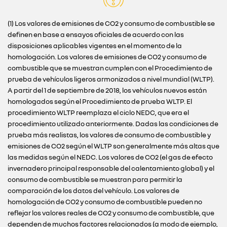
(1) Los valores de emisiones de CO2 y consumo de combustible se
definen en base a ensayos oficiales de acuerdo con las
disposiciones aplicables vigentes en el momento de la
homologación. Los valores de emisiones de CO2 y consumo de
combustible que se muestran cumplen con el Procedimiento de
prueba de vehículos ligeros armonizados a nivel mundial (WLTP).
A partir del 1 de septiembre de 2018, los vehículos nuevos están
homologados según el Procedimiento de prueba WLTP. El
procedimiento WLTP reemplaza el ciclo NEDC, que era el
procedimiento utilizado anteriormente. Dadas las condiciones de
prueba más realistas, los valores de consumo de combustible y
emisiones de CO2 según el WLTP son generalmente más altas que
las medidas según el NEDC. Los valores de CO2 (el gas de efecto
invernadero principal responsable del calentamiento global) y el
consumo de combustible se muestran para permitir la
comparación de los datos del vehículo. Los valores de
homologación de CO2 y consumo de combustible pueden no
reflejar los valores reales de CO2 y consumo de combustible, que
dependen de muchos factores relacionados (a modo de ejemplo,