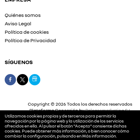
Quiénes somos
Aviso Legal
Política de cookies
Política de Privacidad
SÍGUENOS
Copyright © 2026 Todos los derechos reservados
Plataforma Concesión by
Releasemarketing S.L.
Utilizamos cookies propias y de terceros para permitir la
navegación por la página web y la utilización de los servicios
ofrecidos en ella. Al pulsar el botón "Acepto" consiente dichas
cookies. Puede obtener más información, o bien conocer cómo
cambiar la configuración, pulsando en
Más información
.