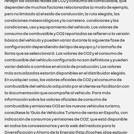
reflejar los valores reales de CO2 y consumo de combustible, que
dependen de muchos factores relacionados (a modo de ejemplo,
pero no limitado a) el estilo de conducción, la ruta elegida, las
condiciones meteorológicas y la carretera. condiciones y las
condiciones, uso y equipamiento del vehículo. Los valores de
consumo de combustible y CO2 reportadas se refieren a la versión
básica del vehículo y pueden variar durante la siguiente fase de
configuración dependiendo del tipo de equipo y / o tamaño de
llanta que se seleccionará. Los valores de CO2 y el consumo de
combustible del vehículo configurado no son definitivos y pueden
variar debido a cambios en el ciclo de producción; Los valores
más actualizadas estarán disponibles en el distribuidor elegido.
En cualquier caso, los valores oficiales de CO2 y el consumo de
combustible del vehículo adquirido por el cliente se facilitarán con
la documentación que acompañe al vehículo. Para más
información sobre los valores oficiales de consumo de
combustible y emisiones CO2 en los nuevos vehículos turismo,
consúltese la 'Guía de Vehículos Turismo de venta en España, con
indicación de consumos y emisiones de CO2', que está disponible
en todos los concesionarios y en la web del Instituto para la
Diversificación y Ahorro de la Energía (http://coches.idae.es/guia-