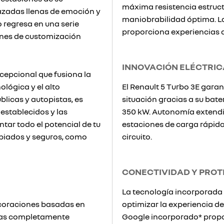
máxima resistencia estruct
razadas llenas de emoción y
maniobrabilidad óptima. La
o regresa en una serie
proporciona experiencias d
iones de customización
INNOVACIÓN ELÉCTRIC
cepcional que fusiona la
lógica y el alto
El Renault 5 Turbo 3E gara
blicas y autopistas, es
situación gracias a su bate
establecidos y las
350 kW. Autonomía extendid
tar todo el potencial de tu
estaciones de carga rápid
opiados y seguros, como
circuito.
CONECTIVIDAD Y PRO
La tecnología incorporada 
ecoraciones basadas en
optimizar la experiencia de
stas completamente
Google incorporado* propor