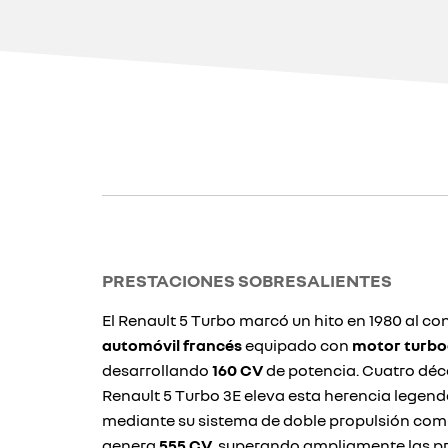
PRESTACIONES SOBRESALIENTES
El Renault 5 Turbo marcó un hito en 1980 al con
automóvil francés
equipado con
motor turbo
desarrollando
160 CV
de potencia. Cuatro déc
Renault 5 Turbo 3E eleva esta herencia legen
mediante su sistema de doble propulsión com
genera
555 CV
, superando ampliamente las p