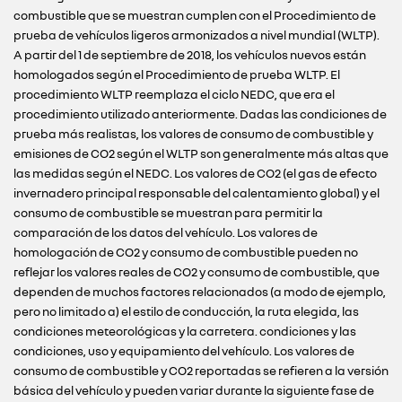
combustible que se muestran cumplen con el Procedimiento de
prueba de vehículos ligeros armonizados a nivel mundial (WLTP).
A partir del 1 de septiembre de 2018, los vehículos nuevos están
homologados según el Procedimiento de prueba WLTP. El
procedimiento WLTP reemplaza el ciclo NEDC, que era el
procedimiento utilizado anteriormente. Dadas las condiciones de
prueba más realistas, los valores de consumo de combustible y
emisiones de CO2 según el WLTP son generalmente más altas que
las medidas según el NEDC. Los valores de CO2 (el gas de efecto
invernadero principal responsable del calentamiento global) y el
consumo de combustible se muestran para permitir la
comparación de los datos del vehículo. Los valores de
homologación de CO2 y consumo de combustible pueden no
reflejar los valores reales de CO2 y consumo de combustible, que
dependen de muchos factores relacionados (a modo de ejemplo,
pero no limitado a) el estilo de conducción, la ruta elegida, las
condiciones meteorológicas y la carretera. condiciones y las
condiciones, uso y equipamiento del vehículo. Los valores de
consumo de combustible y CO2 reportadas se refieren a la versión
básica del vehículo y pueden variar durante la siguiente fase de