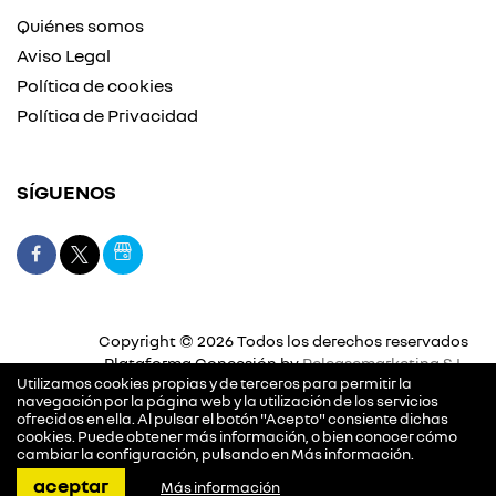
Quiénes somos
Aviso Legal
Política de cookies
Política de Privacidad
SÍGUENOS
Copyright © 2026 Todos los derechos reservados
Plataforma Concesión by
Releasemarketing S.L.
Utilizamos cookies propias y de terceros para permitir la
navegación por la página web y la utilización de los servicios
ofrecidos en ella. Al pulsar el botón "Acepto" consiente dichas
cookies. Puede obtener más información, o bien conocer cómo
cambiar la configuración, pulsando en
Más información
.
llamar
pedir cita
dirección
contactar
whatsapp
aceptar
Más información