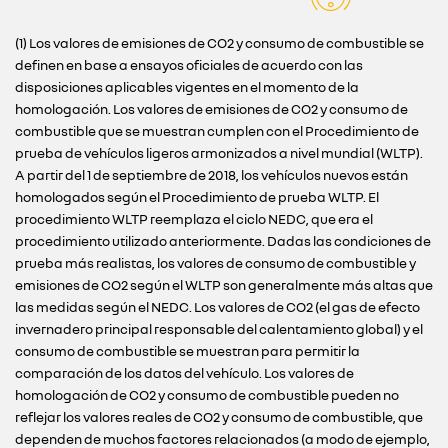
(1) Los valores de emisiones de CO2 y consumo de combustible se
definen en base a ensayos oficiales de acuerdo con las
disposiciones aplicables vigentes en el momento de la
homologación. Los valores de emisiones de CO2 y consumo de
combustible que se muestran cumplen con el Procedimiento de
prueba de vehículos ligeros armonizados a nivel mundial (WLTP).
A partir del 1 de septiembre de 2018, los vehículos nuevos están
homologados según el Procedimiento de prueba WLTP. El
procedimiento WLTP reemplaza el ciclo NEDC, que era el
procedimiento utilizado anteriormente. Dadas las condiciones de
prueba más realistas, los valores de consumo de combustible y
emisiones de CO2 según el WLTP son generalmente más altas que
las medidas según el NEDC. Los valores de CO2 (el gas de efecto
invernadero principal responsable del calentamiento global) y el
consumo de combustible se muestran para permitir la
comparación de los datos del vehículo. Los valores de
homologación de CO2 y consumo de combustible pueden no
reflejar los valores reales de CO2 y consumo de combustible, que
dependen de muchos factores relacionados (a modo de ejemplo,